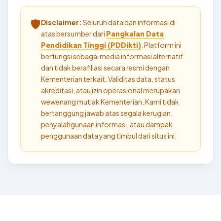
🛡️
Disclaimer:
Seluruh data dan informasi di
atas bersumber dari
Pangkalan Data
Pendidikan Tinggi (PDDikti)
. Platform ini
berfungsi sebagai media informasi alternatif
dan tidak berafiliasi secara resmi dengan
Kementerian terkait. Validitas data, status
akreditasi, atau izin operasional merupakan
wewenang mutlak Kementerian. Kami tidak
bertanggung jawab atas segala kerugian,
penyalahgunaan informasi, atau dampak
penggunaan data yang timbul dari situs ini.