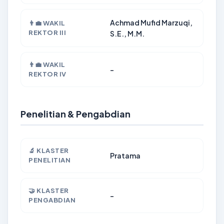
Achmad Mufid Marzuqi,
👨‍💼 WAKIL
REKTOR III
S.E., M.M.
👨‍💼 WAKIL
-
REKTOR IV
Penelitian & Pengabdian
🔬 KLASTER
Pratama
PENELITIAN
🤝 KLASTER
-
PENGABDIAN