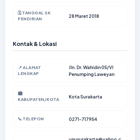
🗓️ TANGGAL SK
28 Maret 2018
PENDIRIAN
Kontak & Lokasi
Jln. Dr. Wahidin 05/VI
📍 ALAMAT
LENGKAP
Penumping Laweyan
🏙️
Kota Surakarta
KABUPATEN/KOTA
📞 TELEPON
0271-717954
unusurakarta@yahoo.c