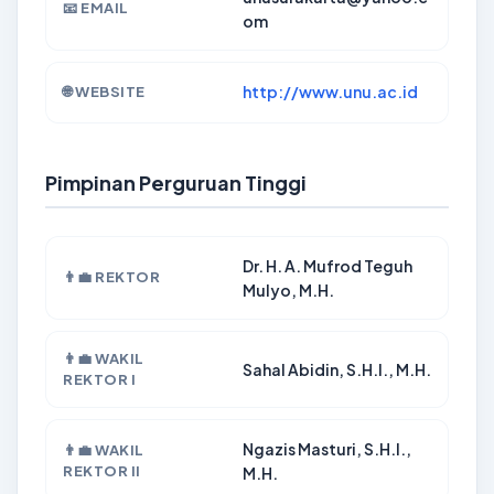
📧 EMAIL
om
http://www.unu.ac.id
🌐 WEBSITE
Pimpinan Perguruan Tinggi
Dr. H. A. Mufrod Teguh
👨‍💼 REKTOR
Mulyo, M.H.
👨‍💼 WAKIL
Sahal Abidin, S.H.I., M.H.
REKTOR I
Ngazis Masturi, S.H.I.,
👨‍💼 WAKIL
REKTOR II
M.H.