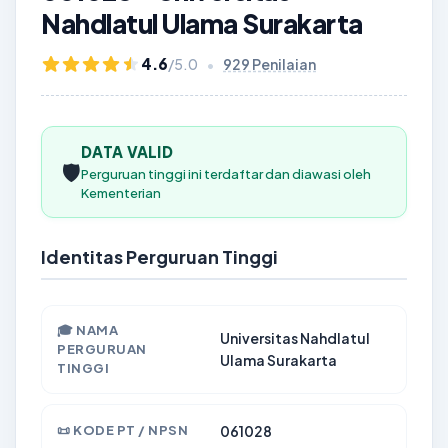
Nahdlatul Ulama Surakarta
4.6
/5.0
•
929 Penilaian
DATA VALID
🛡️
Perguruan tinggi ini terdaftar dan diawasi oleh
Kementerian
Identitas Perguruan Tinggi
🎓 NAMA
Universitas Nahdlatul
PERGURUAN
Ulama Surakarta
TINGGI
📜 KODE PT / NPSN
061028